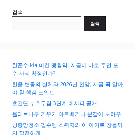
검색
검색
한준수 kia 미친 맹활약, 지금이 바로 주전 포
수 자리 확정인가?
환율 변동의 실체와 2026년 전망, 지금 꼭 알아
야 할 핵심 포인트
초간단 부추무침 3단계 레시피 공개
올리브나무 키우기 아르베키나 분갈이 노하우
방충망청소 필수템 스퀴지와 이 아이로 창틀까
지 깔끔하게