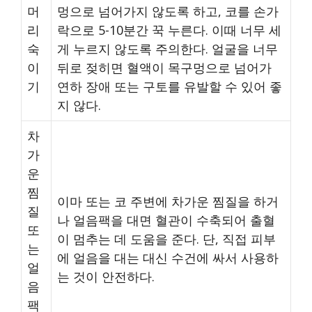
머
멍으로 넘어가지 않도록 하고, 코를 손가
리
락으로 5-10분간 꾹 누른다. 이때 너무 세
숙
게 누르지 않도록 주의한다. 얼굴을 너무
이
뒤로 젖히면 혈액이 목구멍으로 넘어가
기
연하 장애 또는 구토를 유발할 수 있어 좋
지 않다.
차
가
운
찜
이마 또는 코 주변에 차가운 찜질을 하거
질
나 얼음팩을 대면 혈관이 수축되어 출혈
또
이 멈추는 데 도움을 준다. 단, 직접 피부
는
에 얼음을 대는 대신 수건에 싸서 사용하
얼
는 것이 안전하다.
음
팩