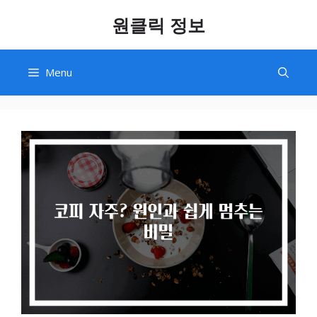
Skip
원클릭 정보
to
content
Menu