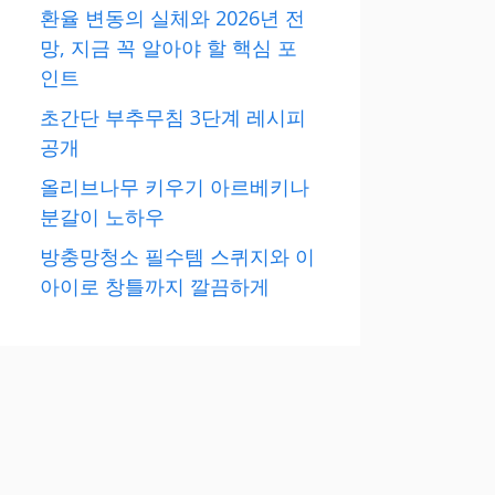
환율 변동의 실체와 2026년 전
망, 지금 꼭 알아야 할 핵심 포
인트
초간단 부추무침 3단계 레시피
공개
올리브나무 키우기 아르베키나
분갈이 노하우
방충망청소 필수템 스퀴지와 이
아이로 창틀까지 깔끔하게