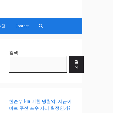
추천
Contact
검색
검
색
한준수 kia 미친 맹활약, 지금이
바로 주전 포수 자리 확정인가?