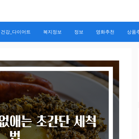
건강_다이어트
복지정보
정보
영화추천
상품