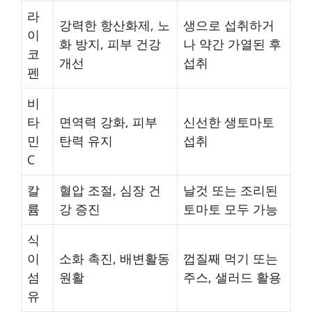
라
강력한 항산화제, 노
생으로 섭취하거
이
화 방지, 피부 건강
나 약간 가열된 후
코
개선
섭취
펜
비
타
면역력 강화, 피부
신선한 생토마토
민
탄력 유지
섭취
C
칼
혈압 조절, 심장 건
날것 또는 조리된
륨
강 증진
토마토 모두 가능
식
이
소화 촉진, 배변활동
껍질째 먹기 또는
섬
원활
주스, 샐러드 활용
유