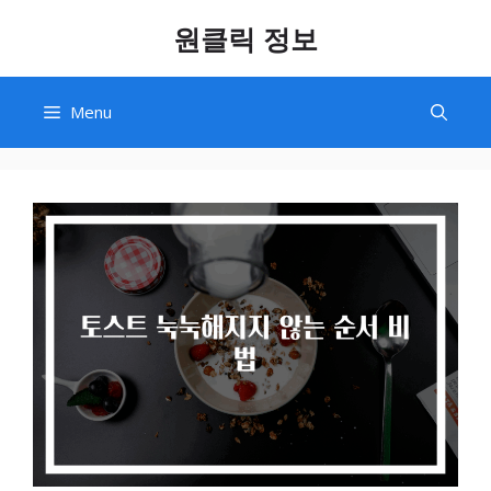
Skip
원클릭 정보
to
content
Menu