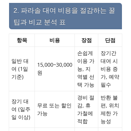
2. 파라솔 대여 비용을 절감하는 꿀
팁과 비교 분석 표
항목
비용
장점
단점
손쉽게
장기간
일반 대
이용 가
대여 시
15,000~30,000
여 (1일
능, 지
비용 증
원
기준)
역별 선
가, 예약
택 가능
필수
경비 절
반환 불
장기 대
무료 또는 할인
감, 휴
편, 위치
여 (일주
가능
가철에
제한 가
일 이상)
적합
능성