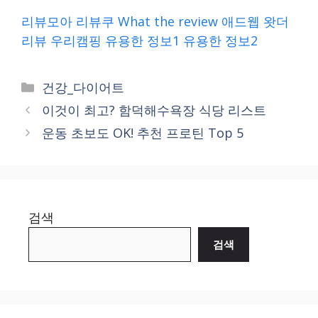
리뷰모아
리뷰쿠
What the review
애드웹
왓더
리뷰
우리캠핑
유용한 정보1
유용한 정보2
Categories
건강_다이어트
이것이 최고? 함덕해수욕장 식당 리스트
운동 초보도 OK! 추천 프로틴 Top 5
검색
검색