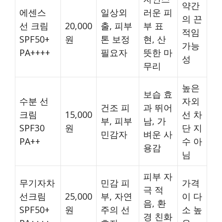
약간
에센스
일상외
러운 피
의 끈
선 크림
20,000
출, 피부
부 표
적임
SPF50+
원
톤 보정
현, 산
가능
PA++++
필요자
뜻한 마
성
무리
높은
보습 효
수분 선
자외
건조 피
과 뛰어
크림
15,000
선 차
부, 피부
남, 가
SPF30
원
단 지
민감자
벼운 사
PA++
수 아
용감
님
피부 자
무기자차
민감 피
가격
극 적
선크림
25,000
부, 자연
이 다
음, 환
SPF50+
원
주의 선
소 높
경 친화