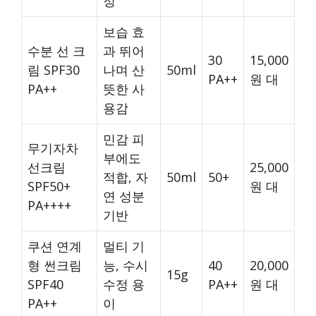
정
보습 효
수분 선 크
과 뛰어
30
15,000
림 SPF30
나며 산
50ml
PA++
원 대
PA++
뜻한 사
용감
민감 피
무기자차
부에도
선크림
25,000
적합, 자
50ml
50+
SPF50+
원 대
연 성분
PA++++
기반
쿠션 연계
멀티 기
형 썬크림
능, 수시
40
20,000
15g
SPF40
수정 용
PA++
원 대
PA++
이