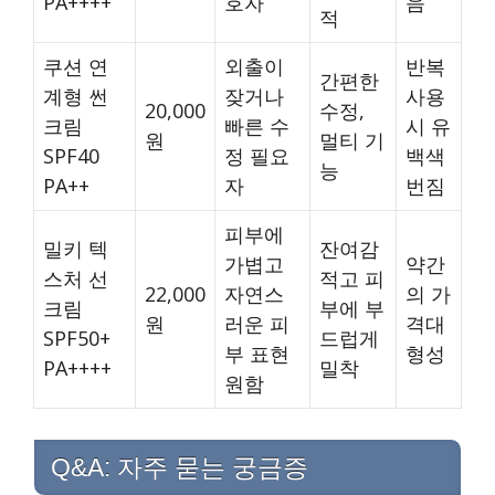
PA++++
호자
음
적
쿠션 연
외출이
반복
간편한
계형 썬
잦거나
사용
20,000
수정,
크림
빠른 수
시 유
원
멀티 기
SPF40
정 필요
백색
능
PA++
자
번짐
피부에
밀키 텍
잔여감
가볍고
약간
스처 선
적고 피
22,000
자연스
의 가
크림
부에 부
원
러운 피
격대
SPF50+
드럽게
부 표현
형성
PA++++
밀착
원함
Q&A: 자주 묻는 궁금증