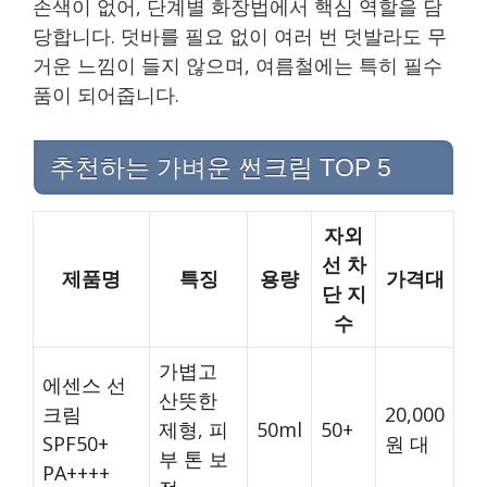
손색이 없어, 단계별 화장법에서 핵심 역할을 담
당합니다. 덧바를 필요 없이 여러 번 덧발라도 무
거운 느낌이 들지 않으며, 여름철에는 특히 필수
품이 되어줍니다.
추천하는 가벼운 썬크림 TOP 5
자외
선 차
제품명
특징
용량
가격대
단 지
수
가볍고
에센스 선
산뜻한
크림
20,000
제형, 피
50ml
50+
SPF50+
원 대
부 톤 보
PA++++