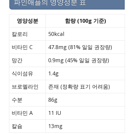
파인애플의 영양성분 표
영양성분
함량 (100g 기준)
칼로리
50kcal
비타민 C
47.8mg (81% 일일 권장량)
망간
0.9mg (45% 일일 권장량)
식이섬유
1.4g
브로멜라인
존재 (정확량 표기 어려움)
수분
86g
비타민 A
11 IU
칼슘
13mg