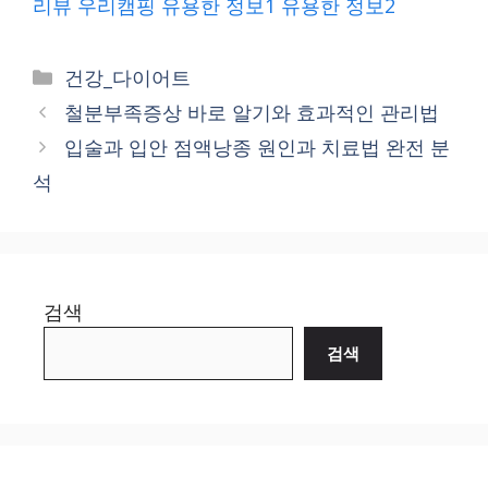
리뷰
우리캠핑
유용한 정보1
유용한 정보2
Categories
건강_다이어트
철분부족증상 바로 알기와 효과적인 관리법
입술과 입안 점액낭종 원인과 치료법 완전 분
석
검색
검색