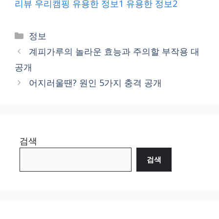
리뷰
우리캠핑
유용한 정보1
유용한 정보2
Categories
정보
계피가루의 놀라운 효능과 주의할 부작용 대
공개
어지러울땐? 원인 5가지 충격 공개
검색
검색