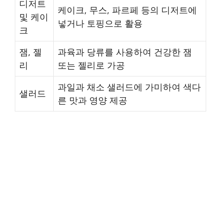
디저트
케이크, 무스, 파르페 등의 디저트에
및 케이
넣거나 토핑으로 활용
크
잼, 젤
과육과 당류를 사용하여 건강한 잼
리
또는 젤리로 가공
과일과 채소 샐러드에 가미하여 색다
샐러드
른 맛과 영양 제공