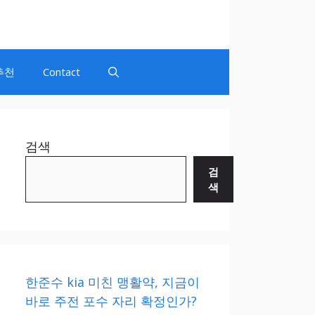
추천
Contact
검색
검
색
한준수 kia 미친 맹활약, 지금이
바로 주전 포수 자리 확정인가?