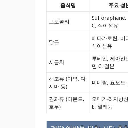
음식명
주요 성
Sulforaphan
브로콜리
C, 식이섬유
베타카로틴, 비타
당근
식이섬유
루테인, 제아잔틴
시금치
민 C, 철분
해조류 (미역, 다
미네랄, 요오드,
시마 등)
견과류 (아몬드,
오메가-3 지방산
호두)
E, 셀레늄