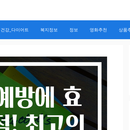
건강_다이어트
복지정보
정보
영화추천
상품