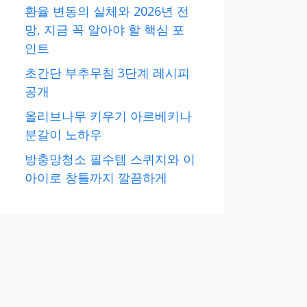
환율 변동의 실체와 2026년 전
망, 지금 꼭 알아야 할 핵심 포
인트
초간단 부추무침 3단계 레시피
공개
올리브나무 키우기 아르베키나
분갈이 노하우
방충망청소 필수템 스퀴지와 이
아이로 창틀까지 깔끔하게