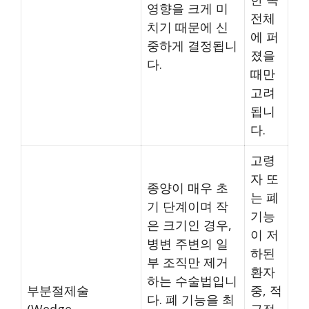
영향을 크게 미
전체
치기 때문에 신
에 퍼
중하게 결정됩니
졌을
다.
때만
고려
됩니
다.
고령
자 또
종양이 매우 초
는 폐
기 단계이며 작
기능
은 크기인 경우,
이 저
병변 주변의 일
하된
부 조직만 제거
환자
하는 수술법입니
부분절제술
중, 적
다. 폐 기능을 최
(Wedge
극적