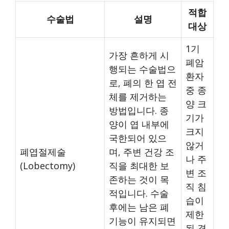
적합
수술법
설명
대상
1기
가장 흔하게 시
폐암
행되는 수술법으
환자
로, 폐의 한 엽 전
중 종
체를 제거하는
양 크
방법입니다. 종
기가
양이 엽 내부에
크지
국한되어 있으
않거
폐엽절제술
며, 주변 건강 조
나 주
(Lobectomy)
직을 최대한 보
변 조
존하는 것이 목
직 침
적입니다. 수술
습이
후에는 남은 폐
제한
기능이 유지되면
된 경