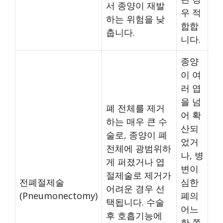
서 종양이 재발
우 적
하는 위험을 낮
합합
춥니다.
니다.
종양
이 여
러 엽
을 넘
폐 전체를 제거
어 확
하는 매우 큰 수
산되
술로, 종양이 폐
었거
전체에 광범위하
나, 병
게 퍼졌거나 엽
변이
절제술로 제거가
전폐절제술
심한
어려운 경우 선
(Pneumonectomy)
폐의
택됩니다. 수술
어느
후 호흡기능에
한 쪽