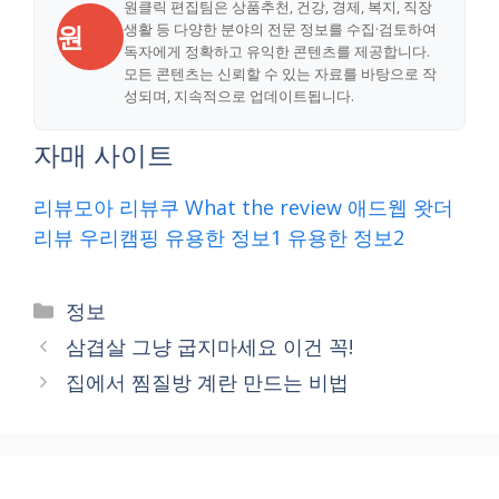
원클릭 편집팀은 상품추천, 건강, 경제, 복지, 직장
원
생활 등 다양한 분야의 전문 정보를 수집·검토하여
독자에게 정확하고 유익한 콘텐츠를 제공합니다.
모든 콘텐츠는 신뢰할 수 있는 자료를 바탕으로 작
성되며, 지속적으로 업데이트됩니다.
자매 사이트
리뷰모아
리뷰쿠
What the review
애드웹
왓더
리뷰
우리캠핑
유용한 정보1
유용한 정보2
Categories
정보
삼겹살 그냥 굽지마세요 이건 꼭!
집에서 찜질방 계란 만드는 비법