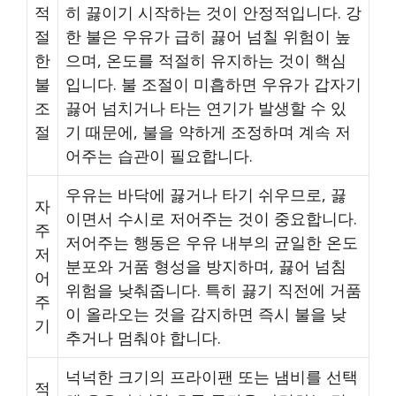
적
히 끓이기 시작하는 것이 안정적입니다. 강
절
한 불은 우유가 급히 끓어 넘칠 위험이 높
한
으며, 온도를 적절히 유지하는 것이 핵심
불
입니다. 불 조절이 미흡하면 우유가 갑자기
조
끓어 넘치거나 타는 연기가 발생할 수 있
절
기 때문에, 불을 약하게 조정하며 계속 저
어주는 습관이 필요합니다.
우유는 바닥에 끓거나 타기 쉬우므로, 끓
자
이면서 수시로 저어주는 것이 중요합니다.
주
저어주는 행동은 우유 내부의 균일한 온도
저
분포와 거품 형성을 방지하며, 끓어 넘침
어
위험을 낮춰줍니다. 특히 끓기 직전에 거품
주
이 올라오는 것을 감지하면 즉시 불을 낮
기
추거나 멈춰야 합니다.
넉넉한 크기의 프라이팬 또는 냄비를 선택
적