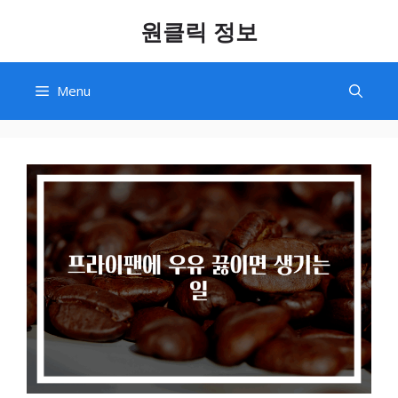
Skip
원클릭 정보
to
content
Menu