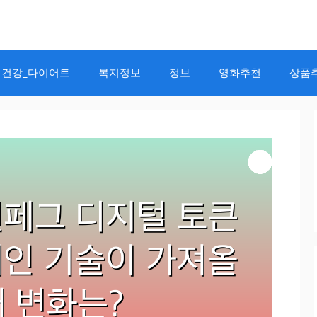
건강_다이어트
복지정보
정보
영화추천
상품