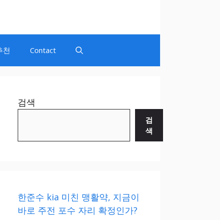
추천
Contact
검색
검
색
한준수 kia 미친 맹활약, 지금이
바로 주전 포수 자리 확정인가?