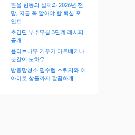
환율 변동의 실체와 2026년 전
망, 지금 꼭 알아야 할 핵심 포
인트
초간단 부추무침 3단계 레시피
공개
올리브나무 키우기 아르베키나
분갈이 노하우
방충망청소 필수템 스퀴지와 이
아이로 창틀까지 깔끔하게