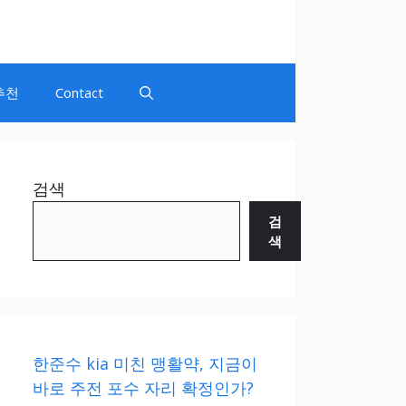
추천
Contact
검색
검
색
한준수 kia 미친 맹활약, 지금이
바로 주전 포수 자리 확정인가?