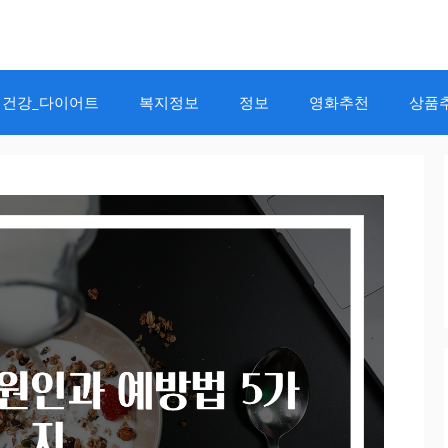
건강_다이어트
복지정보
정보
영화추천
상품