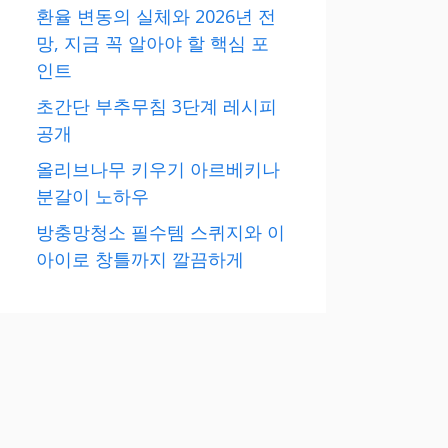
환율 변동의 실체와 2026년 전
망, 지금 꼭 알아야 할 핵심 포
인트
초간단 부추무침 3단계 레시피
공개
올리브나무 키우기 아르베키나
분갈이 노하우
방충망청소 필수템 스퀴지와 이
아이로 창틀까지 깔끔하게