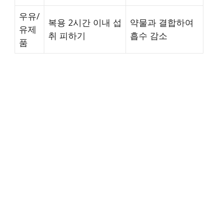
우유/
복용 2시간 이내 섭
약물과 결합하여
유제
취 피하기
흡수 감소
품