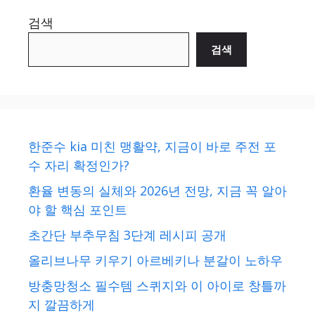
검색
검색
한준수 kia 미친 맹활약, 지금이 바로 주전 포
수 자리 확정인가?
환율 변동의 실체와 2026년 전망, 지금 꼭 알아
야 할 핵심 포인트
초간단 부추무침 3단계 레시피 공개
올리브나무 키우기 아르베키나 분갈이 노하우
방충망청소 필수템 스퀴지와 이 아이로 창틀까
지 깔끔하게