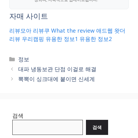
자매 사이트
리뷰모아
리뷰쿠
What the review
애드웹
왓더
리뷰
우리캠핑
유용한 정보1
유용한 정보2
Categories
정보
대파 냉동보관 단점 이걸로 해결
뽁뽁이 싱크대에 붙이면 신세계
검색
검색