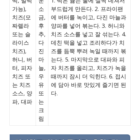
떡, 밀떡
운
1. 떡은 끓는 물에 살짝 데쳐서
가능),
소
부드럽게 만든다. 2. 프라이팬
치즈(모
금,
에 버터를 녹이고, 다진 마늘과
짜렐라
후
양파를 넣어 볶는다. 3. 허니와
또는 슬
추,
치즈 소스를 넣고 잘 섞는다. 4.
라이스
다
데친 떡을 넣고 조리하다가 치
치즈),
진
즈를 듬뿍 뿌려 녹일 때까지 볶
허니, 버
마
는다. 5. 마지막으로 대파와 피
터, 피자
늘,
자 치즈를 올리고, 치즈가 녹을
치즈 또
우
때까지 잠시 더 익힌다. 6. 접시
는 치즈
유
에 담아 바로 맛있게 즐기면 된
소스, 양
또
다.
파, 대파
는
크
림