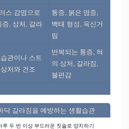
이러스 감염으로
통증, 붉은 염증,
통증, 상처, 갈라
백태 형성, 욱신거
림
반복되는 통증, 혀
 습관이나 스트
의 상처, 갈라짐,
 상처와 건조
불편감
혓바닥 갈라짐을 예방하는 생활습관
하루 두 번 이상 부드러운 칫솔로 양치하기