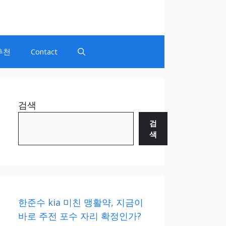
추천
Contact
검색
검
색
한준수 kia 미친 맹활약, 지금이
바로 주전 포수 자리 확정인가?