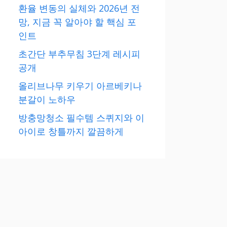
환율 변동의 실체와 2026년 전
망, 지금 꼭 알아야 할 핵심 포
인트
초간단 부추무침 3단계 레시피
공개
올리브나무 키우기 아르베키나
분갈이 노하우
방충망청소 필수템 스퀴지와 이
아이로 창틀까지 깔끔하게