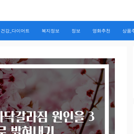
건강_다이어트
복지정보
정보
영화추천
상품