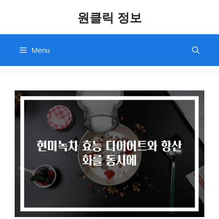
Skip
원클릭 정보
to
content
Menu