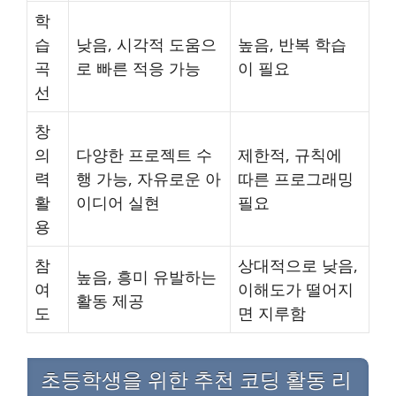
학
습
낮음, 시각적 도움으
높음, 반복 학습
곡
로 빠른 적응 가능
이 필요
선
창
의
다양한 프로젝트 수
제한적, 규칙에
력
행 가능, 자유로운 아
따른 프로그래밍
활
이디어 실현
필요
용
참
상대적으로 낮음,
높음, 흥미 유발하는
여
이해도가 떨어지
활동 제공
도
면 지루함
초등학생을 위한 추천 코딩 활동 리