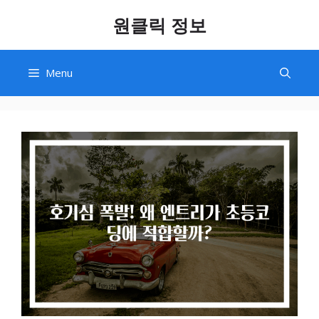
Skip
원클릭 정보
to
content
Menu