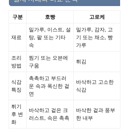
구분
호빵
고로케
밀가루, 이스트, 설
밀가루, 감자, 고
재료
탕, 팥 또는 기타
기 또는 채소, 빵
속
가루
조리
찜기 또는 오븐에
튀김
방법
구움
촉촉하고 부드러
식감
바삭하고 고소한
운 속과 폭신한 겉
특징
식감
면
튀기
바삭하고 겉은 크
바삭한 겉과 풍부
후 변
러스트, 속은 촉촉
한 내부
화