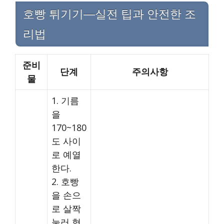
호빵 튀기기—실전 팁과 안전한 조
리법
준비
단계
주의사항
물
1. 기름
을
170~180
도 사이
로 예열
한다.
2. 호빵
을 손으
로 살짝
눌러 형