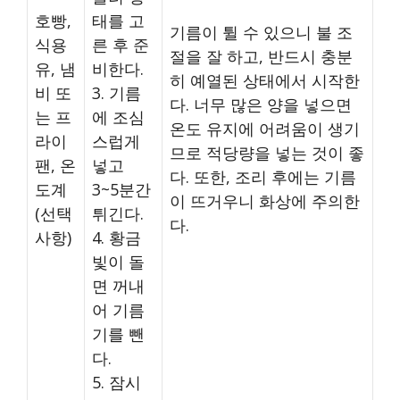
호빵,
태를 고
기름이 튈 수 있으니 불 조
식용
른 후 준
절을 잘 하고, 반드시 충분
유, 냄
비한다.
히 예열된 상태에서 시작한
비 또
3. 기름
다. 너무 많은 양을 넣으면
는 프
에 조심
온도 유지에 어려움이 생기
라이
스럽게
므로 적당량을 넣는 것이 좋
팬, 온
넣고
다. 또한, 조리 후에는 기름
도계
3~5분간
이 뜨거우니 화상에 주의한
(선택
튀긴다.
다.
사항)
4. 황금
빛이 돌
면 꺼내
어 기름
기를 뺀
다.
5. 잠시