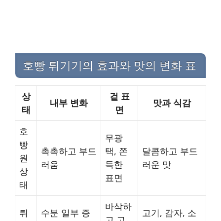
호빵 튀기기의 효과와 맛의 변화 표
상
겉 표
내부 변화
맛과 식감
태
면
호
무광
빵
촉촉하고 부드
택, 쫀
달콤하고 부드
원
러움
득한
러운 맛
상
표면
태
바삭하
튀
수분 일부 증
고기, 감자, 소
고 고