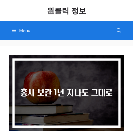
Skip
원클릭 정보
to
content
Menu