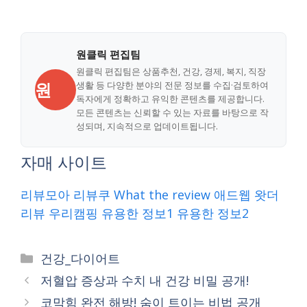
원클릭 편집팀
원클릭 편집팀은 상품추천, 건강, 경제, 복지, 직장
원
생활 등 다양한 분야의 전문 정보를 수집·검토하여
독자에게 정확하고 유익한 콘텐츠를 제공합니다.
모든 콘텐츠는 신뢰할 수 있는 자료를 바탕으로 작
성되며, 지속적으로 업데이트됩니다.
자매 사이트
리뷰모아
리뷰쿠
What the review
애드웹
왓더
리뷰
우리캠핑
유용한 정보1
유용한 정보2
Categories
건강_다이어트
저혈압 증상과 수치 내 건강 비밀 공개!
코막힘 완전 해방! 숨이 트이는 비법 공개