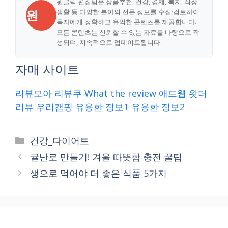
원클릭 편집팀은 상품추천, 건강, 경제, 복지, 직장
원
생활 등 다양한 분야의 전문 정보를 수집·검토하여
독자에게 정확하고 유익한 콘텐츠를 제공합니다.
모든 콘텐츠는 신뢰할 수 있는 자료를 바탕으로 작
성되며, 지속적으로 업데이트됩니다.
자매 사이트
리뷰모아
리뷰쿠
What the review
애드웹
왓더
리뷰
우리캠핑
유용한 정보1
유용한 정보2
Categories
건강_다이어트
귤난로 만들기! 겨울 따뜻함 충전 꿀팁
생으로 먹어야 더 좋은 식품 5가지