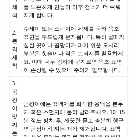
세
를 느슨하게 만들어 이후 청소가 더 쉬워
척
지게 합니다.
수세미 또는 스펀지에 세제를 묻혀 욕조
2.
표면을 부드럽게 문지릅니다. 특히 물때가
본
심한 곳이나 곰팡이가 피기 쉬운 모서리
격
부분은 칫솔이나 작은 브러시를 활용하세
세
요. 이때 너무 강하게 문지르면 욕조 표면
척
이 손상될 수 있으니 주의가 필요합니다.
3.
곰
팡
곰팡이에는 표백제를 희석한 용액을 분무
이
기 혹은 스펀지에 묻혀 발라주세요. 10~15
및
분 정도 방치 후, 깨끗한 물로 충분히 헹구
찌
면 곰팡이와 찌든 때가 제거됩니다. 표백
든
제 사용 후에는 환기를 철저히 해 주세요.