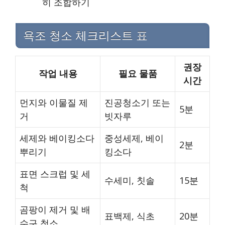
히 조합하기
욕조 청소 체크리스트 표
권장
작업 내용
필요 물품
시간
먼지와 이물질 제
진공청소기 또는
5분
거
빗자루
세제와 베이킹소다
중성세제, 베이
2분
뿌리기
킹소다
표면 스크럽 및 세
수세미, 칫솔
15분
척
곰팡이 제거 및 배
표백제, 식초
20분
수구 청소