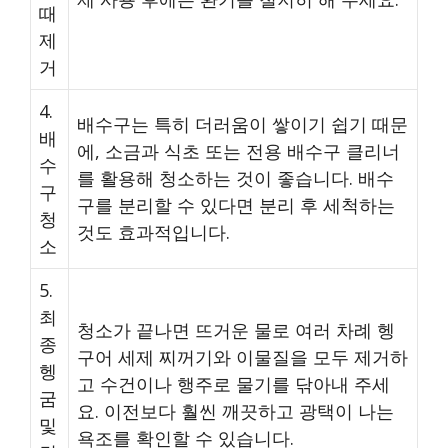
때
제
거
4.
배수구는 특히 더러움이 쌓이기 쉽기 때문
배
에, 소금과 식초 또는 전용 배수구 클리너
수
를 활용해 청소하는 것이 좋습니다. 배수
구
구를 분리할 수 있다면 분리 후 세척하는
청
것도 효과적입니다.
소
5.
최
청소가 끝나면 뜨거운 물로 여러 차례 헹
종
구어 세제 찌꺼기와 이물질을 모두 제거하
헹
고 수건이나 행주로 물기를 닦아내 주세
굼
요. 이전보다 훨씬 깨끗하고 광택이 나는
및
욕조를 확인할 수 있습니다.