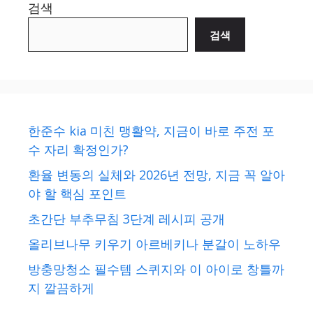
검색
검색
한준수 kia 미친 맹활약, 지금이 바로 주전 포
수 자리 확정인가?
환율 변동의 실체와 2026년 전망, 지금 꼭 알아
야 할 핵심 포인트
초간단 부추무침 3단계 레시피 공개
올리브나무 키우기 아르베키나 분갈이 노하우
방충망청소 필수템 스퀴지와 이 아이로 창틀까
지 깔끔하게