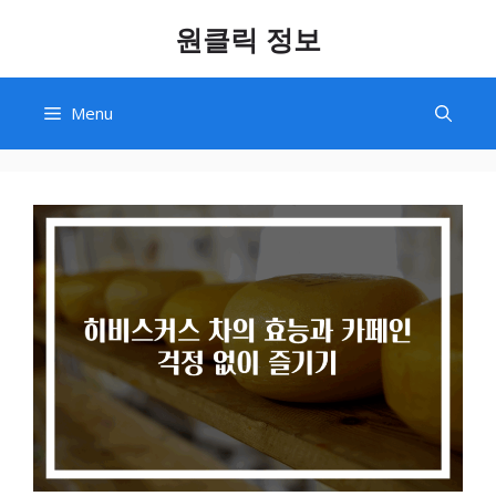
Skip
원클릭 정보
to
content
Menu