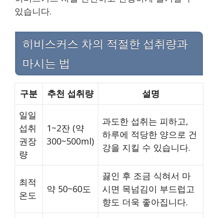
있습니다.
히비스커스 차의 적절한 섭취량과
마시는 법
구분
추천 섭취량
설명
일일
과도한 섭취는 피하고,
섭취
1~2잔 (약
하루에 적당한 양으로 건
권장
300~500ml)
강을 지킬 수 있습니다.
량
끓인 후 조금 식혀서 마
최적
약 50~60도
시면 목넘김이 부드럽고
온도
향도 더욱 좋아집니다.