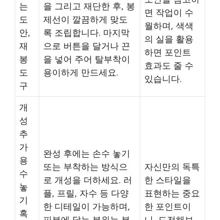
는
을 그리고 재단한 후, 봉
면 작업이 수
도
제선이 깔끔하게 맞도
월하며, 색색
안,
록 조립합니다. 마지막
의 실을 활용
재
으로 버튼을 달거나 끈
하면 포인트
봉
을 넣어 주어 탈부착이
효과도 줄 수
도
용이하게 만드세요.
있습니다.
구
개
성
추
가
완성 후에는 손수 놓기
용
또는 부착하는 방식으
자신만의 독특
수
로 개성을 더하세요. 러
한 스타일을
놓
플, 프릴, 자수 등 다양
표현하는 중요
기
한 디테일이 가능하며,
한 포인트이
혹
피부에 닿는 부위는 부
니, 도전해보