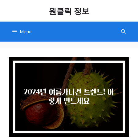
Skip
원클릭 정보
to
content
Menu