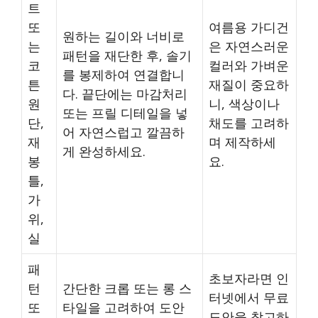
트
또
여름용 가디건
원하는 길이와 너비로
는
은 자연스러운
패턴을 재단한 후, 솔기
코
컬러와 가벼운
를 봉제하여 연결합니
튼
재질이 중요하
다. 끝단에는 마감처리
원
니, 색상이나
또는 프릴 디테일을 넣
단,
채도를 고려하
어 자연스럽고 깔끔하
재
며 제작하세
게 완성하세요.
봉
요.
틀,
가
위,
실
패
초보자라면 인
턴
간단한 크롭 또는 롱 스
터넷에서 무료
또
타일을 고려하여 도안
도안을 참고하