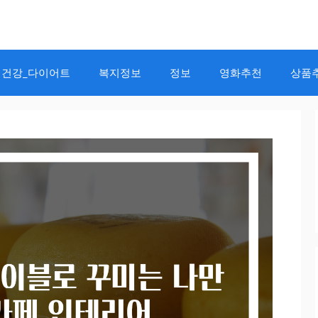
건강_다이어트
복지정보
정보
영화추천
상품