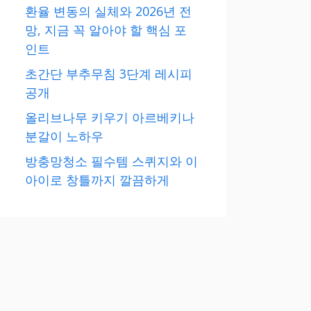
환율 변동의 실체와 2026년 전
망, 지금 꼭 알아야 할 핵심 포
인트
초간단 부추무침 3단계 레시피
공개
올리브나무 키우기 아르베키나
분갈이 노하우
방충망청소 필수템 스퀴지와 이
아이로 창틀까지 깔끔하게