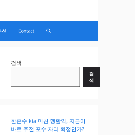
추천
Contact
검색
검
색
한준수 kia 미친 맹활약, 지금이
바로 주전 포수 자리 확정인가?