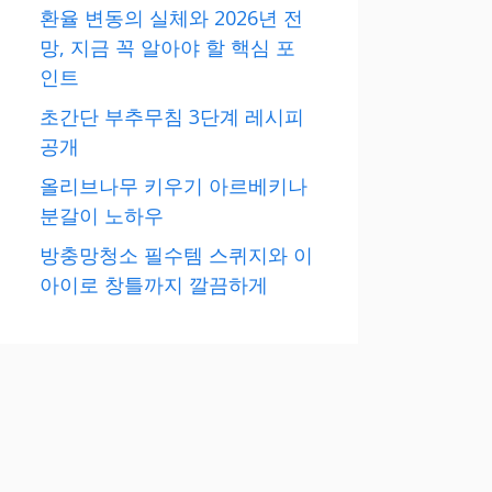
환율 변동의 실체와 2026년 전
망, 지금 꼭 알아야 할 핵심 포
인트
초간단 부추무침 3단계 레시피
공개
올리브나무 키우기 아르베키나
분갈이 노하우
방충망청소 필수템 스퀴지와 이
아이로 창틀까지 깔끔하게