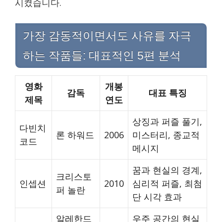
시켰습니다.
가장 감동적이면서도 사유를 자극
하는 작품들: 대표적인 5편 분석
영화
개봉
감독
대표 특징
제목
연도
상징과 퍼즐 풀기,
다빈치
론 하워드
2006
미스터리, 종교적
코드
메시지
꿈과 현실의 경계,
크리스토
인셉션
2010
심리적 퍼즐, 최첨
퍼 놀란
단 시각 효과
알레한드
우주 공간의 현실