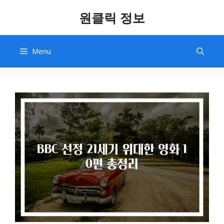
Skip
원클릭 정보
to
content
Menu