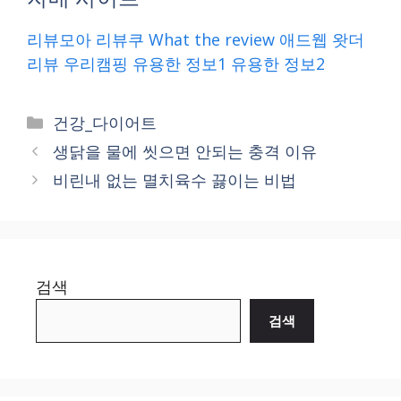
리뷰모아
리뷰쿠
What the review
애드웹
왓더
리뷰
우리캠핑
유용한 정보1
유용한 정보2
Categories
건강_다이어트
생닭을 물에 씻으면 안되는 충격 이유
비린내 없는 멸치육수 끓이는 비법
검색
검색