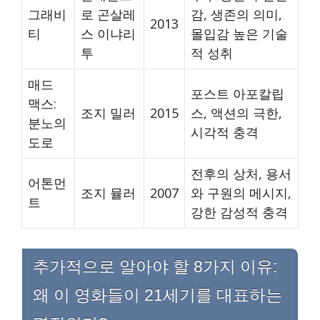
그래비
로 곤살레
감, 생존의 의미,
2013
티
스 이냐리
몰입감 높은 기술
투
적 성취
매드
포스트 아포칼립
맥스:
조지 밀러
2015
스, 액션의 극한,
분노의
시각적 충격
도로
전후의 상처, 용서
어톤먼
조지 뮬러
2007
와 구원의 메시지,
트
강한 감성적 충격
추가적으로 알아야 할 8가지 이유:
왜 이 영화들이 21세기를 대표하는