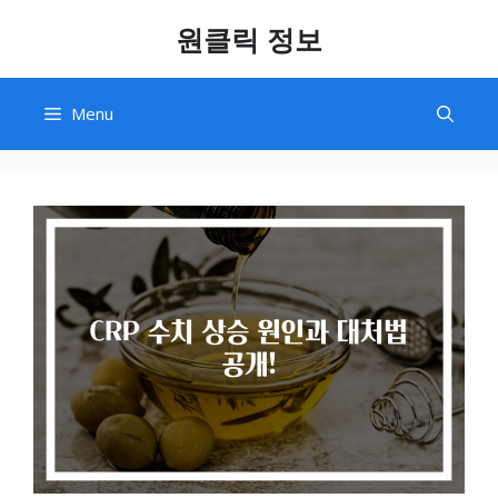
Skip
원클릭 정보
to
content
Menu