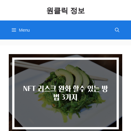
Skip
원클릭 정보
to
content
Menu