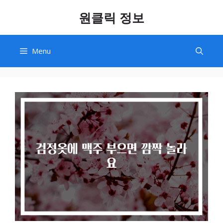
Skip
원클릭 정보
to
content
Menu