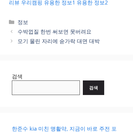
리뷰
우리캠핑
유용한 정보1
유용한 정보2
Categories
정보
수박껍질 한번 써보면 못버려요
모기 물린 자리에 숟가락 대면 대박
검색
검색
한준수 kia 미친 맹활약, 지금이 바로 주전 포