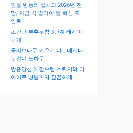
환율 변동의 실체와 2026년 전
망, 지금 꼭 알아야 할 핵심 포
인트
초간단 부추무침 3단계 레시피
공개
올리브나무 키우기 아르베키나
분갈이 노하우
방충망청소 필수템 스퀴지와 이
아이로 창틀까지 깔끔하게