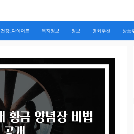
건강_다이어트
복지정보
정보
영화추천
상품