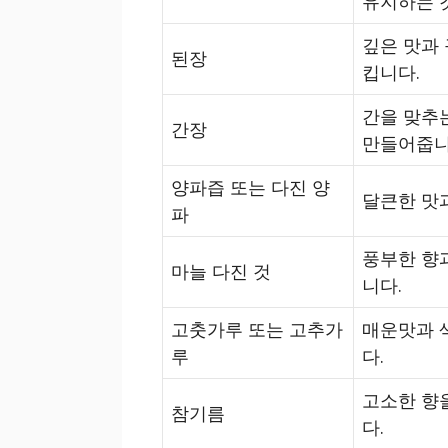
유지하는 
깊은 맛과
된장
킵니다.
간을 맞추
간장
만들어줍니
양파즙 또는 다진 양
달큰한 맛
파
풍부한 향
마늘 다진 것
니다.
고춧가루 또는 고추가
매운맛과 
루
다.
고소한 향을
참기름
다.