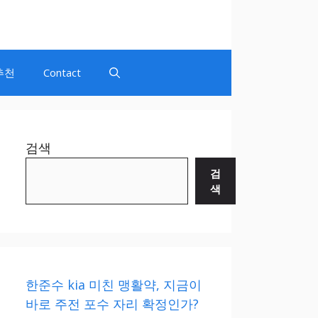
추천
Contact
검색
검
색
한준수 kia 미친 맹활약, 지금이
바로 주전 포수 자리 확정인가?