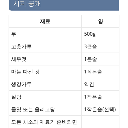
시피 공개
재료
양
무
500g
고춧가루
3큰술
새우젓
1큰술
마늘 다진 것
1작은술
생강가루
약간
설탕
1작은술
물엿 또는 올리고당
1작은술(선택)
모든 채소와 재료가 준비되면