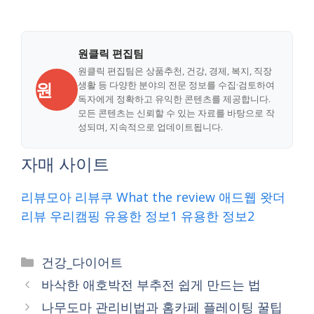
원클릭 편집팀
원클릭 편집팀은 상품추천, 건강, 경제, 복지, 직장
원
생활 등 다양한 분야의 전문 정보를 수집·검토하여
독자에게 정확하고 유익한 콘텐츠를 제공합니다.
모든 콘텐츠는 신뢰할 수 있는 자료를 바탕으로 작
성되며, 지속적으로 업데이트됩니다.
자매 사이트
리뷰모아
리뷰쿠
What the review
애드웹
왓더
리뷰
우리캠핑
유용한 정보1
유용한 정보2
Categories
건강_다이어트
바삭한 애호박전 부추전 쉽게 만드는 법
나무도마 관리비법과 홈카페 플레이팅 꿀팁