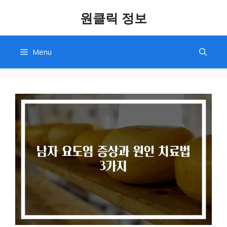
Skip
원클릭 정보
to
content
Menu