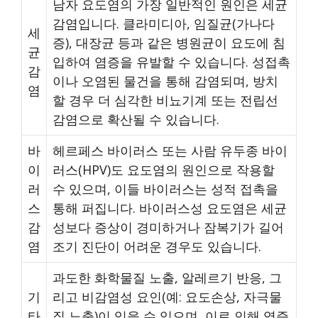
남자 요도염의 가장 일반적인 원인은 세균
감염입니다. 클라미디아, 임질균(가나다
세
증), 대장균 등과 같은 병원균이 요도에 침
균
입하여 염증을 유발할 수 있습니다. 성접촉
감
이나 오염된 물건을 통해 감염되며, 방치
염
할 경우 더 심각한 비뇨기계 또는 전립선
감염으로 확산될 수 있습니다.
바
헤르페스 바이러스 또는 사람 유두종 바이
이
러스(HPV)도 요도염의 원인으로 작용할
러
수 있으며, 이들 바이러스는 성적 접촉을
스
통해 퍼집니다. 바이러스성 요도염은 세균
감
성보다 증상이 경미하거나 잠복기가 길어
염
조기 진단이 어려운 경우도 있습니다.
과도한 화학물질 노출, 알레르기 반응, 그
기
리고 비감염성 요인(예: 요도손상, 자극물
타
질 노출)이 있을 수 있으며, 이로 인해 염증