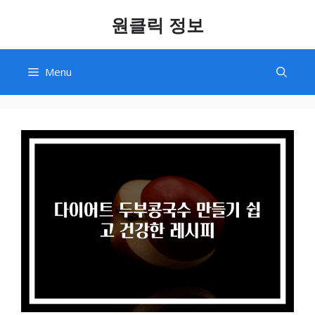
Skip
원클릭 정보
to
content
Menu