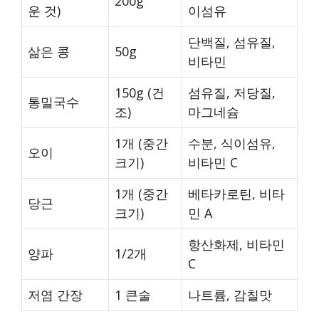
200g
운 것)
이섬유
단백질, 섬유질,
삶은 콩
50g
비타민
150g (건
섬유질, 저당질,
통밀국수
조)
마그네슘
1개 (중간
수분, 식이섬유,
오이
크기)
비타민 C
1개 (중간
베타카로틴, 비타
당근
크기)
민 A
항산화제, 비타민
양파
1/2개
C
저염 간장
1 큰술
나트륨, 감칠맛