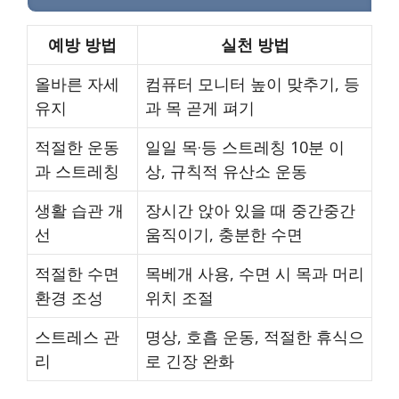
예방 방법
실천 방법
올바른 자세
컴퓨터 모니터 높이 맞추기, 등
유지
과 목 곧게 펴기
적절한 운동
일일 목·등 스트레칭 10분 이
과 스트레칭
상, 규칙적 유산소 운동
생활 습관 개
장시간 앉아 있을 때 중간중간
선
움직이기, 충분한 수면
적절한 수면
목베개 사용, 수면 시 목과 머리
환경 조성
위치 조절
스트레스 관
명상, 호흡 운동, 적절한 휴식으
리
로 긴장 완화