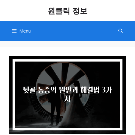
Skip
원클릭 정보
to
content
Menu