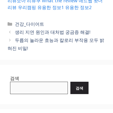
리뷰모아
리뷰쿠
What the review
애드웹
왓더
리뷰
우리캠핑
유용한 정보1
유용한 정보2
Categories
건강_다이어트
생리 지연 원인과 대처법 궁금증 해결!
두릅의 놀라운 효능과 칼로리 부작용 모두 밝
혀진 비밀!
검색
검색