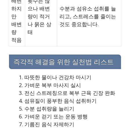
배변
횟수는 많
하지
으나 배변
수분과 섬유소 섭취를 늘
만
량이 적거
리고, 스트레스를 줄이는
배변
나 묽은 상
것도 중요합니다.
량
태
적음
즉각적 해결을 위한 실천법 리스트
따뜻한 물이나 건강차 마시기
가벼운 복부 마사지 실시
전신 스트레칭으로 복부 근육 긴장 완화
섬유질이 풍부한 음식 섭취하기
수분 섭취량을 늘리기
가벼운 걷기 또는 운동 병행
기름진 음식 자제하기