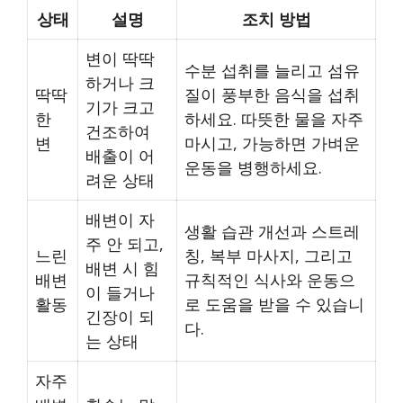
상태
설명
조치 방법
변이 딱딱
수분 섭취를 늘리고 섬유
하거나 크
딱딱
질이 풍부한 음식을 섭취
기가 크고
한
하세요. 따뜻한 물을 자주
건조하여
변
마시고, 가능하면 가벼운
배출이 어
운동을 병행하세요.
려운 상태
배변이 자
생활 습관 개선과 스트레
주 안 되고,
느린
칭, 복부 마사지, 그리고
배변 시 힘
배변
규칙적인 식사와 운동으
이 들거나
활동
로 도움을 받을 수 있습니
긴장이 되
다.
는 상태
자주