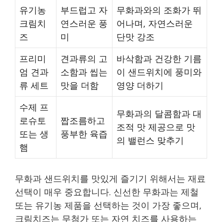
유기농
부드럽고 자
무화과와의 조화가 뛰
크림치
연스러운 풍
어나며, 자연스러운
즈
미
단맛 강조
프리미
견과류의 고
바삭함과 건강한 기름
엄 견과
소함과 씹는
이 샌드위치에 풍미와
류 세트
맛을 더함
영양 더하기
수제 프
무화과의 달콤함과 대
로슈토
짭조름하고
조적 맛 제공으로 맛
또는 생
풍부한 육즙
의 밸런스 맞추기
햄
무화과 샌드위치를 맛있게 즐기기 위해서는 재료
선택이 매우 중요합니다. 신선한 무화과는 제철
또는 유기농 제품을 선택하는 것이 가장 좋으며,
크림치즈는 무첨가 또는 자연 치즈를 사용하는