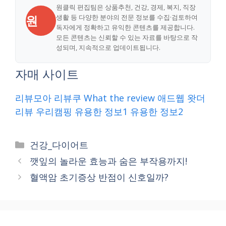
원클릭 편집팀은 상품추천, 건강, 경제, 복지, 직장
원
생활 등 다양한 분야의 전문 정보를 수집·검토하여
독자에게 정확하고 유익한 콘텐츠를 제공합니다.
모든 콘텐츠는 신뢰할 수 있는 자료를 바탕으로 작
성되며, 지속적으로 업데이트됩니다.
자매 사이트
리뷰모아
리뷰쿠
What the review
애드웹
왓더
리뷰
우리캠핑
유용한 정보1
유용한 정보2
Categories
건강_다이어트
깻잎의 놀라운 효능과 숨은 부작용까지!
혈액암 초기증상 반점이 신호일까?