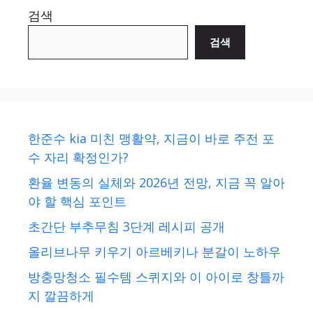
검색
검색
한준수 kia 미친 맹활약, 지금이 바로 주전 포
수 자리 확정인가?
환율 변동의 실체와 2026년 전망, 지금 꼭 알아
야 할 핵심 포인트
초간단 부추무침 3단계 레시피 공개
올리브나무 키우기 아르베키나 분갈이 노하우
방충망청소 필수템 스퀴지와 이 아이로 창틀까
지 깔끔하게