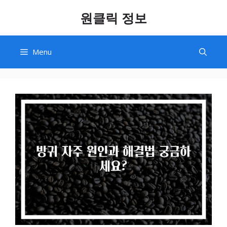
Skip
원클릭 정보
to
content
Menu