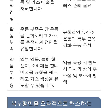
동 및 가스 배출을
와
레스 관리 필요
저해합니다.
긴
장
활
운동 부족은 장 운동
규칙적인 유산소
동
을 둔화시키고 가스
운동과 복부 근육
부
를 축적시켜 팽만을
강화 운동 추천
족
유발합니다.
약
일부 약물, 특히 항
약물 복용 시 반드
물
생제, 소화제는 장내
시 의사와 상의 후
부
미생물 균형을 깨트
조절 및 보조제 병
작
리고 가스 생성을 유
행
용
도할 수 있습니다.
복부팽만을 효과적으로 해소하는