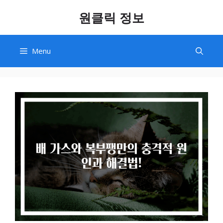
Skip
원클릭 정보
to
content
Menu