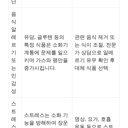
단
음
식
알
레
유당, 글루텐 등의
관련 음식 제거 또
르
특정 식품은 소화기
는 식이 조절, 전문
기
계통에 문제를 일으
가 상담으로 알레
또
키며 가스와 팽만을
르기 유무 확인 후
는
증가시킵니다.
대체 식품 선택
민
감
성
스
트
스트레스는 소화 기
레
명상, 요가, 호흡
능을 방해하여 장운
스
운동 등으로 스트