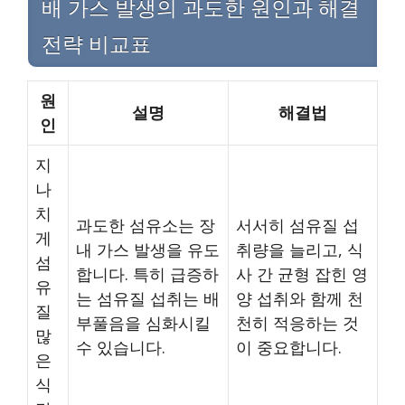
배 가스 발생의 과도한 원인과 해결
전략 비교표
원
설명
해결법
인
지
나
치
과도한 섬유소는 장
서서히 섬유질 섭
게
내 가스 발생을 유도
취량을 늘리고, 식
섬
합니다. 특히 급증하
사 간 균형 잡힌 영
유
는 섬유질 섭취는 배
양 섭취와 함께 천
질
부풀음을 심화시킬
천히 적응하는 것
많
수 있습니다.
이 중요합니다.
은
식