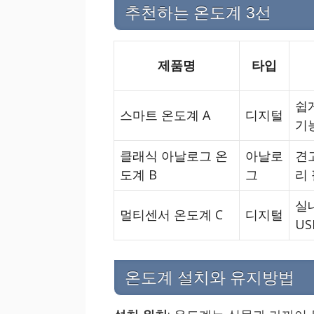
추천하는 온도계 3선
제품명
타입
쉽게
스마트 온도계 A
디지털
기
클래식 아날로그 온
아날로
견
도계 B
그
리
실내
멀티센서 온도계 C
디지털
US
온도계 설치와 유지방법