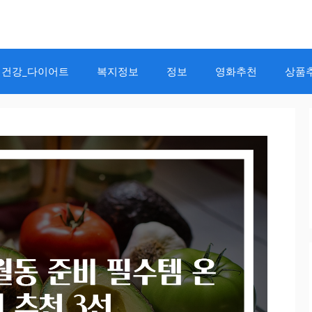
건강_다이어트
복지정보
정보
영화추천
상품