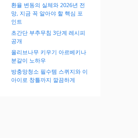
환율 변동의 실체와 2026년 전
망, 지금 꼭 알아야 할 핵심 포
인트
초간단 부추무침 3단계 레시피
공개
올리브나무 키우기 아르베키나
분갈이 노하우
방충망청소 필수템 스퀴지와 이
아이로 창틀까지 깔끔하게