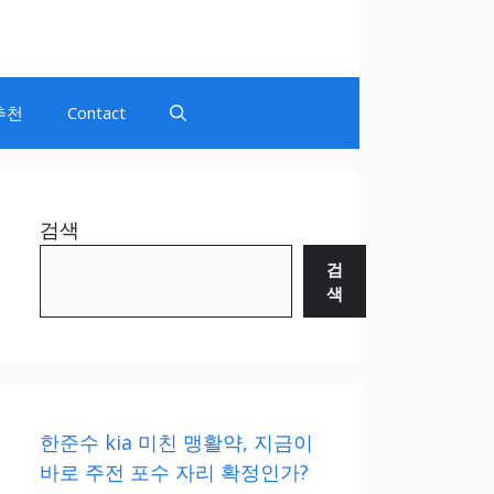
추천
Contact
검색
검
색
한준수 kia 미친 맹활약, 지금이
바로 주전 포수 자리 확정인가?