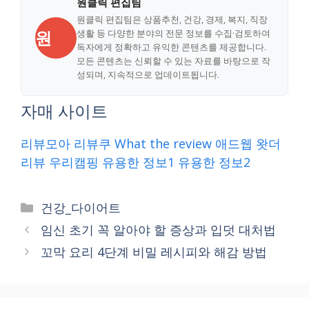
원클릭 편집팀
원클릭 편집팀은 상품추천, 건강, 경제, 복지, 직장
원
생활 등 다양한 분야의 전문 정보를 수집·검토하여
독자에게 정확하고 유익한 콘텐츠를 제공합니다.
모든 콘텐츠는 신뢰할 수 있는 자료를 바탕으로 작
성되며, 지속적으로 업데이트됩니다.
자매 사이트
리뷰모아
리뷰쿠
What the review
애드웹
왓더
리뷰
우리캠핑
유용한 정보1
유용한 정보2
Categories
건강_다이어트
임신 초기 꼭 알아야 할 증상과 입덧 대처법
꼬막 요리 4단계 비밀 레시피와 해감 방법