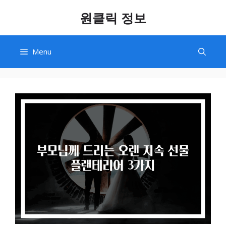
Skip
원클릭 정보
to
content
Menu