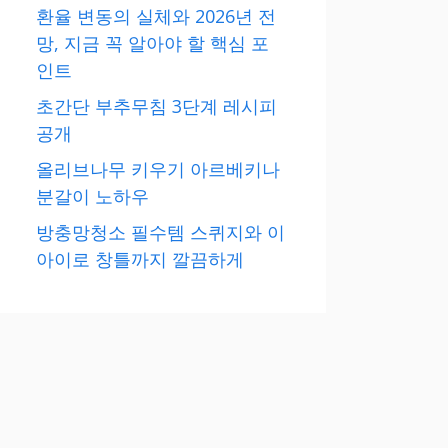
환율 변동의 실체와 2026년 전
망, 지금 꼭 알아야 할 핵심 포
인트
초간단 부추무침 3단계 레시피
공개
올리브나무 키우기 아르베키나
분갈이 노하우
방충망청소 필수템 스퀴지와 이
아이로 창틀까지 깔끔하게