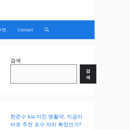
추천
Contact
검색
검
색
한준수 kia 미친 맹활약, 지금이
바로 주전 포수 자리 확정인가?