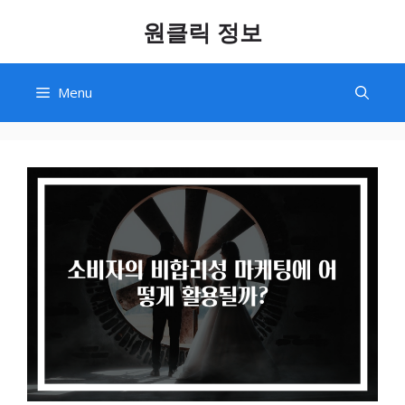
Skip
원클릭 정보
to
content
Menu