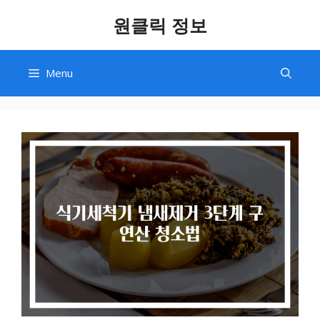
Skip
원클릭 정보
to
content
Menu