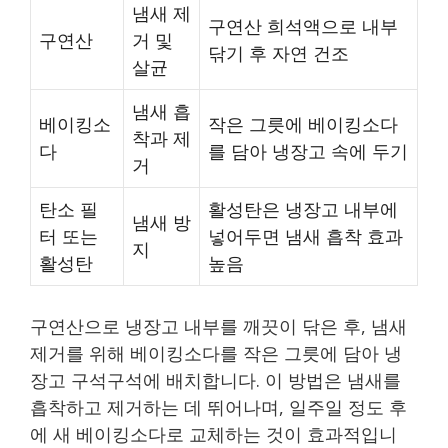
냄새 제
구연산 희석액으로 내부
구연산
거 및
닦기 후 자연 건조
살균
냄새 흡
베이킹소
작은 그릇에 베이킹소다
착과 제
다
를 담아 냉장고 속에 두기
거
탄소 필
활성탄은 냉장고 내부에
냄새 방
터 또는
넣어두면 냄새 흡착 효과
지
활성탄
높음
구연산으로 냉장고 내부를 깨끗이 닦은 후, 냄새
제거를 위해 베이킹소다를 작은 그릇에 담아 냉
장고 구석구석에 배치합니다. 이 방법은 냄새를
흡착하고 제거하는 데 뛰어나며, 일주일 정도 후
에 새 베이킹소다로 교체하는 것이 효과적입니