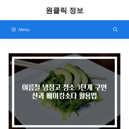
Skip
원클릭 정보
to
content
Menu