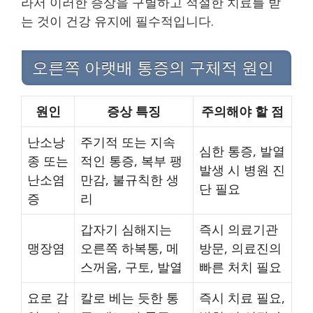
라서 이러한 증상을 구별하고 적절한 치료를 받
는 것이 건강 유지에 필수적입니다.
오른쪽 아랫배 통증의 구체적 원인
원인
증상 특징
주의해야 할 점
난소낭
주기적 또는 지속
심한 통증, 발열
종 또는
적인 통증, 복부 팽
발생 시 병원 진
난소염
만감, 불규칙한 생
단 필요
증
리
갑자기 심해지는
즉시 의료기관
맹장염
오른쪽 하복통, 메
방문, 의료진의
스꺼움, 구토, 발열
빠른 처치 필요
요로 감
칼로 베는 듯한 통
즉시 치료 필요,