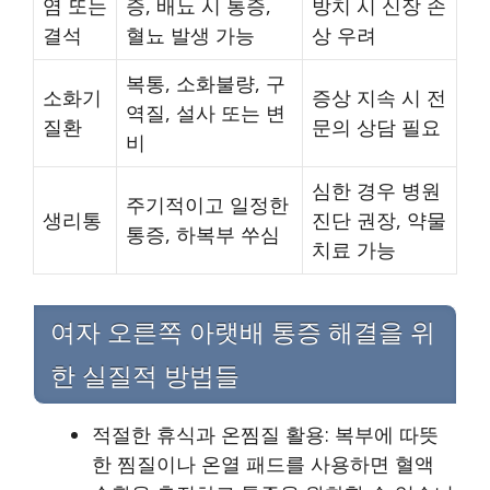
염 또는
증, 배뇨 시 통증,
방치 시 신장 손
결석
혈뇨 발생 가능
상 우려
복통, 소화불량, 구
소화기
증상 지속 시 전
역질, 설사 또는 변
질환
문의 상담 필요
비
심한 경우 병원
주기적이고 일정한
생리통
진단 권장, 약물
통증, 하복부 쑤심
치료 가능
여자 오른쪽 아랫배 통증 해결을 위
한 실질적 방법들
적절한 휴식과 온찜질 활용: 복부에 따뜻
한 찜질이나 온열 패드를 사용하면 혈액