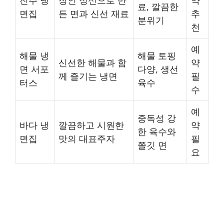
료, 깔끔한
면집
든 면과 신선 재료
추
분위기
천
예
해물 냉
해물 토핑
신선한 해물과 함
약
면 서포
다양, 생선
께 즐기는 냉면
필
터스
육수
수
예
중독성 강
바다 냉
깔끔하고 시원한
약
한 육수와
면집
맛의 대표주자
필
쫄깃 면
요