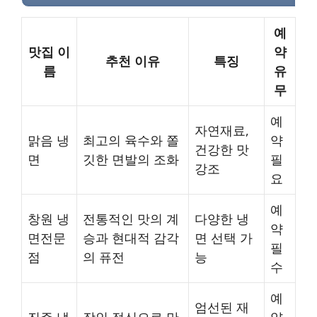
예
맛집 이
약
추천 이유
특징
름
유
무
예
자연재료,
맑음 냉
최고의 육수와 쫄
약
건강한 맛
면
깃한 면발의 조화
필
강조
요
예
창원 냉
전통적인 맛의 계
다양한 냉
약
면전문
승과 현대적 감각
면 선택 가
필
점
의 퓨전
능
수
예
엄선된 재
진주 냉
장인 정신으로 만
약