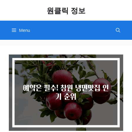
Skip
원클릭 정보
to
content
Menu